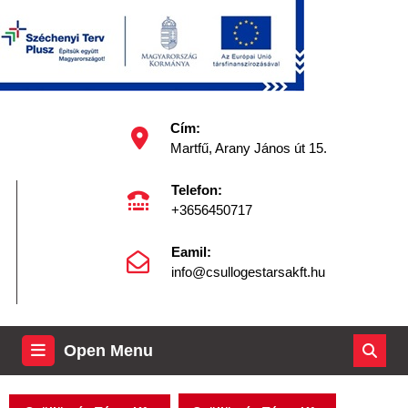
Skip
to
content
Skip
to
content
Facebook
Cím:
Martfű, Arany János út 15.
Telefon:
+3656450717
Eamil:
info@csullogestarsakft.hu
Open
Open Menu
Menu