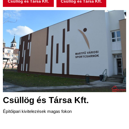
Csüllög és Társa Kft.
Csüllög és Társa Kft.
Csüllög és Társa Kft.
Építőipari kivitelezések magas fokon