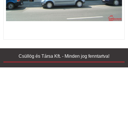
Csüllög és Társa Kft. - Minden jog fenntartva!
Home Construction Company WordPress Theme