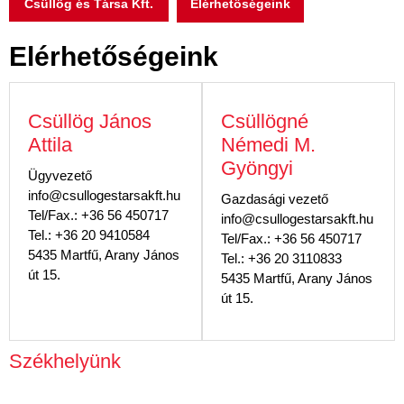
Csüllög és Társa Kft.
Elérhetőségeink
Elérhetőségeink
Csüllög János
Csüllögné
Attila
Némedi M.
Gyöngyi
Ügyvezető
info@csullogestarsakft.hu
Gazdasági vezető
Tel/Fax.: +36 56 450717
info@csullogestarsakft.hu
Tel.: +36 20 9410584
Tel/Fax.: +36 56 450717
5435 Martfű, Arany János
Tel.: +36 20 3110833
út 15.
5435 Martfű, Arany János
út 15.
Székhelyünk