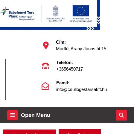
Skip
to
content
Skip
to
content
Facebook
Cím:
Martfű, Arany János út 15.
Telefon:
+3656450717
Eamil:
info@csullogestarsakft.hu
Open
Open Menu
Menu